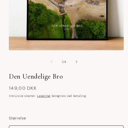
Åbn
mediet
1
af
1
/
4
i
modus
Den Uendelige Bro
Normalpris
149,00 DKK
Inklusive skatter.
Levering
beregnes ved betaling.
Størrelse