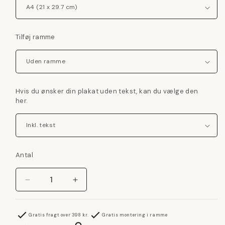
Tilføj ramme
Hvis du ønsker din plakat uden tekst, kan du vælge den
her.
Antal
Reducer
Øg
antallet
antallet
for
for
Den
Den
Gratis fragt over 398 kr.
Gratis montering i ramme