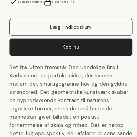
Uendelige
Uendelige
30 dages returret
Sikker betaling
Bro
Bro
Læg i indkøbskurv
Køb nu
Set fra luften fremstår Den Uendelige Bro i
Aarhus som en perfekt cirkel, der svæver
mellem det smaragdgrønne hav og den gyldne
strandbred. Det geometriske kunstværk skaber
en hypnotiserende kontrast til naturens
organiske former, mens de små badende
mennesker giver billedet en poetisk
fornemmelse af skala og frihed. Det er netop
dette fugleperspektiv, der afslører broens sande